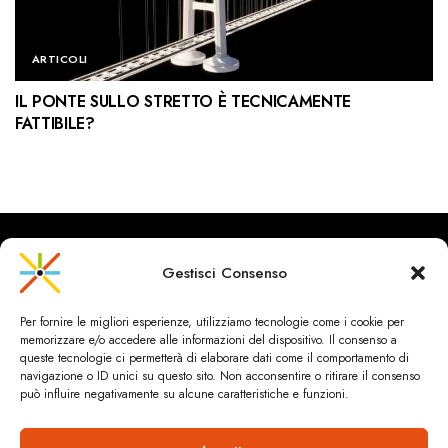
ARTICOLI
IL PONTE SULLO STRETTO È TECNICAMENTE
FATTIBILE?
Gestisci Consenso
CityRailways è un sito indipendente che discute argomenti di
Per fornire le migliori esperienze, utilizziamo tecnologie come i cookie per
urbanistica e trasporto collettivo argomentando con metodo
memorizzare e/o accedere alle informazioni del dispositivo. Il consenso a
scientifico sulla base di dati ed esperienze.
queste tecnologie ci permetterà di elaborare dati come il comportamento di
navigazione o ID unici su questo sito. Non acconsentire o ritirare il consenso
può influire negativamente su alcune caratteristiche e funzioni.
HOME
CHI SIAMO & CONTATTI
PRIVACY & COOKIES
ANDREA SPINOSA INGEGNERIA
Cookie Policy (UE)