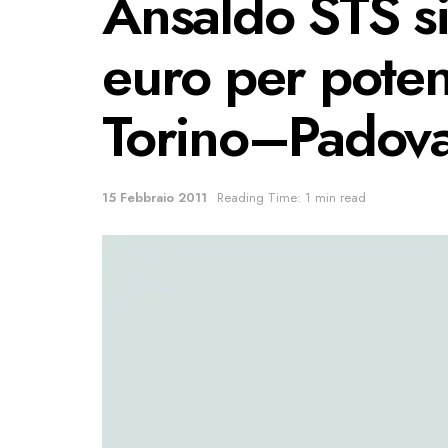
Ansaldo STS s
euro per poten
Torino–Padov
15 Febbraio 2011
Reading Time: 1 min read