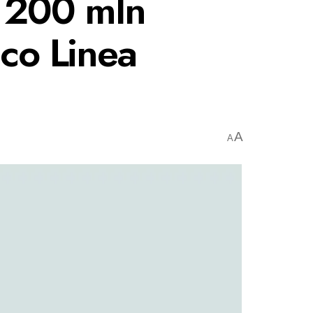
a 200 mln
co Linea
A
A