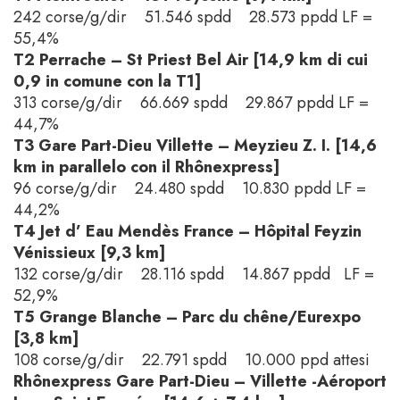
242 corse/g/dir 51.546 spdd 28.573 ppdd LF =
55,4%
T2 Perrache – St Priest Bel Air [14,9 km di cui
0,9 in comune con la T1]
313 corse/g/dir 66.669 spdd 29.867 ppdd LF =
44,7%
T3 Gare Part-Dieu Villette – Meyzieu Z. I. [14,6
km in parallelo con il Rhônexpress]
96 corse/g/dir 24.480 spdd 10.830 ppdd LF =
44,2%
T4 Jet d’ Eau Mendès France – Hôpital Feyzin
Vénissieux [9,3 km]
132 corse/g/dir 28.116 spdd 14.867 ppdd LF =
52,9%
T5 Grange Blanche – Parc du chêne/Eurexpo
[3,8 km]
108 corse/g/dir 22.791 spdd 10.000 ppd attesi
Rhônexpress Gare Part-Dieu – Villette -Aéroport