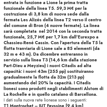
entrata in funzione a Lione la prima tratta
funzionale della linea T5. 59,3 M€ per la
costruzione di 3,8 km di nuova sede dalla
fermata Les Alizés della linea T2 verso il centro
del comune di Bron (4 nuove fermate). La linea
sarà completata nel 2014 con la seconda tratta
funzionale, 25,7 M€ per 1,7 km dall’Eurexpo a
Chassieu-René Cassin. Con l’apertura della T5 la
flotta tranviaria di Lione sale a 85 elementi (da
32 m e 43 m). Da dicembre entreranno in
servizio sulla linea T3 (14,6 km dalla stazione
Part-Dieu a Meyzieu) i nuovi Citadis ad alta
capacità: i nuovi 43m (255 pp) sostituiranno
gradualmente la flotta da 32m (213 pp)
aumentando del 20% la capacità. I Citadis
lionesi sono prodotti negli stabilimenti Alstom di
La Rochelle e in quello catalano di Barcellona.
I dati sulla nuova rete lionese sono i seguenti:
T1 Montrochet – IUT Feyssine [9,4 km]