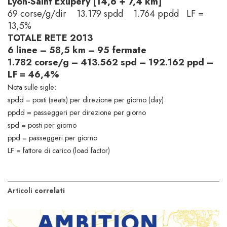
Lyon-Saint Exupéry [14,6 + 7,4 km]
69 corse/g/dir 13.179 spdd 1.764 ppdd LF =
13,5%
TOTALE RETE 2013
6 linee – 58,5 km – 95 fermate
1.782 corse/g – 413.562 spd – 192.162 ppd –
LF = 46,4%
Nota sulle sigle:
spdd = posti (seats) per direzione per giorno (day)
ppdd = passeggeri per direzione per giorno
spd = posti per giorno
ppd = passeggeri per giorno
LF = fattore di carico (load factor)
Articoli
correlati