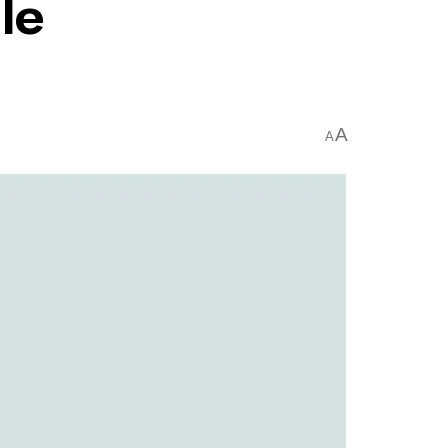
le
A
A