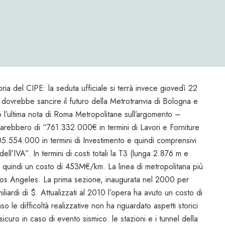
oria del CIPE: la seduta ufficiale si terrà invece giovedì 22
 dovrebbe sancire il futuro della Metrotranvia di Bologna e
o l’ultima nota di Roma Metropolitane sull’argomento –
a sarebbero di “761.332.000€ in termini di Lavori e Forniture
.305.554.000 in termini di Investimento e quindi comprensivi
ll’IVA”. In termini di costi totali la T3 (lunga 2.876 m e
quindi un costo di 453M€/km. La linea di metropolitana più
 Los Angeles. La prima sezione, inaugurata nel 2000 per
iardi di $. Attualizzati al 2010 l’opera ha avuto un costo di
 le difficoltà realizzative non ha riguardato aspetti storici
sicuro in caso di evento sismico: le stazioni e i tunnel della