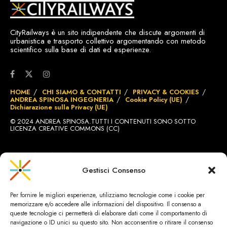
CityRailways è un sito indipendente che discute argomenti di
urbanistica e trasporto collettivo argomentando con metodo
scientifico sulla base di dati ed esperienze.
HOME
CHI SIAMO & CONTATTI
PRIVACY & COOKIES
ANDREA SPINOSA INGEGNERIA
Cookie Policy (UE)
Dichiarazione sulla Privacy (UE)
© 2024 ANDREA SPINOSA.TUTTI I CONTENUTI SONO SOTTO
LICENZA CREATIVE COMMONS (CC)
SITO REALIZZATO DA
BRIGNOLE.CH
Gestisci Consenso
Per fornire le migliori esperienze, utilizziamo tecnologie come i cookie per
memorizzare e/o accedere alle informazioni del dispositivo. Il consenso a
queste tecnologie ci permetterà di elaborare dati come il comportamento di
navigazione o ID unici su questo sito. Non acconsentire o ritirare il consenso