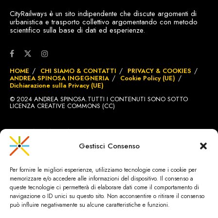
CityRailways è un sito indipendente che discute argomenti di
urbanistica e trasporto collettivo argomentando con metodo
scientifico sulla base di dati ed esperienze.
HOME
CHI SIAMO & CONTATTI
PRIVACY & COOKIES
ANDREA SPINOSA INGEGNERIA
Cookie Policy (UE)
Dichiarazione sulla Privacy (UE)
© 2024 ANDREA SPINOSA.TUTTI I CONTENUTI SONO SOTTO
LICENZA CREATIVE COMMONS (CC)
SITO REALIZZATO DA
BRIGNOLE.CH
Gestisci Consenso
Per fornire le migliori esperienze, utilizziamo tecnologie come i cookie per
memorizzare e/o accedere alle informazioni del dispositivo. Il consenso a
queste tecnologie ci permetterà di elaborare dati come il comportamento di
navigazione o ID unici su questo sito. Non acconsentire o ritirare il consenso
può influire negativamente su alcune caratteristiche e funzioni.