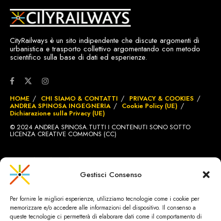
CityRailways è un sito indipendente che discute argomenti di
urbanistica e trasporto collettivo argomentando con metodo
scientifico sulla base di dati ed esperienze.
HOME
CHI SIAMO & CONTATTI
PRIVACY & COOKIES
ANDREA SPINOSA INGEGNERIA
Cookie Policy (UE)
Dichiarazione sulla Privacy (UE)
© 2024 ANDREA SPINOSA.TUTTI I CONTENUTI SONO SOTTO
LICENZA CREATIVE COMMONS (CC)
SITO REALIZZATO DA
BRIGNOLE.CH
Gestisci Consenso
Per fornire le migliori esperienze, utilizziamo tecnologie come i cookie per
memorizzare e/o accedere alle informazioni del dispositivo. Il consenso a
queste tecnologie ci permetterà di elaborare dati come il comportamento di