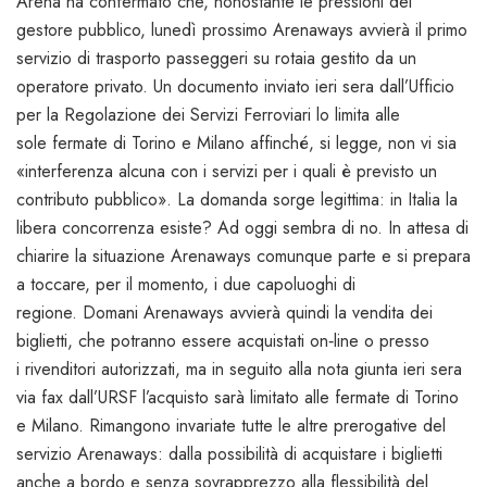
Arena ha confermato che, nonostante le pressioni del
gestore pubblico, lunedì prossimo Arenaways avvierà il primo
servizio di trasporto passeggeri su rotaia gestito da un
operatore privato. Un documento inviato ieri sera dall’Ufficio
per la Regolazione dei Servizi Ferroviari lo limita alle
sole fermate di Torino e Milano affinché, si legge, non vi sia
«interferenza alcuna con i servizi per i quali è previsto un
contributo pubblico». La domanda sorge legittima: in Italia la
libera concorrenza esiste? Ad oggi sembra di no. In attesa di
chiarire la situazione Arenaways comunque parte e si prepara
a toccare, per il momento, i due capoluoghi di
regione. Domani Arenaways avvierà quindi la vendita dei
biglietti, che potranno essere acquistati on‐line o presso
i rivenditori autorizzati, ma in seguito alla nota giunta ieri sera
via fax dall’URSF l’acquisto sarà limitato alle fermate di Torino
e Milano. Rimangono invariate tutte le altre prerogative del
servizio Arenaways: dalla possibilità di acquistare i biglietti
anche a bordo e senza sovrapprezzo alla flessibilità del