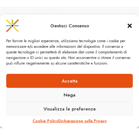
Gestisci Consenso
Per fornire le migliori esperienze, utilizziamo tecnologie come i cookie per
memorizzare e/o accedere alle informazioni del dispositivo. Il consenso a
queste tecnologie ci permetterà di elaborare dati come il comportamento di
navigazione o ID unici su questo sito. Non acconsentire o ritirare il consenso
può influire negativamente su alcune caratteristiche e funzioni.
Accetta
Buon anno nuovo da
CityRailways!
Nega
A
Visualizza le preferenze
31 Dicembre 2009
Reading Time: 1 min read
A
Cookie Policy
Dichiarazione sulla Privacy