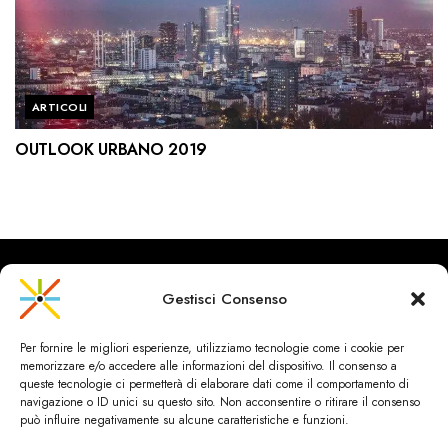
ARTICOLI
OUTLOOK URBANO 2019
Gestisci Consenso
CityRailways è un sito indipendente che discute argomenti di
Per fornire le migliori esperienze, utilizziamo tecnologie come i cookie per
urbanistica e trasporto collettivo argomentando con metodo
memorizzare e/o accedere alle informazioni del dispositivo. Il consenso a
scientifico sulla base di dati ed esperienze.
queste tecnologie ci permetterà di elaborare dati come il comportamento di
navigazione o ID unici su questo sito. Non acconsentire o ritirare il consenso
può influire negativamente su alcune caratteristiche e funzioni.