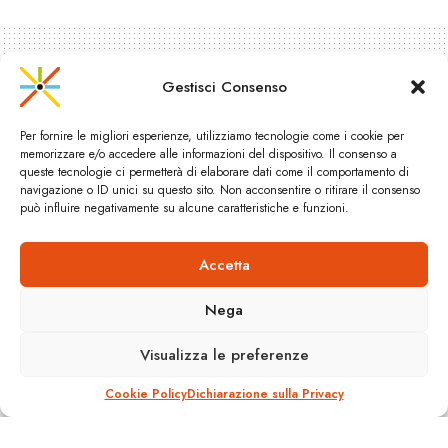
Gestisci Consenso
Per fornire le migliori esperienze, utilizziamo tecnologie come i cookie per
memorizzare e/o accedere alle informazioni del dispositivo. Il consenso a
queste tecnologie ci permetterà di elaborare dati come il comportamento di
navigazione o ID unici su questo sito. Non acconsentire o ritirare il consenso
può influire negativamente su alcune caratteristiche e funzioni.
Accetta
In servizio il nuovo treno AV
E5 "Hayabusa" delle ferrovie
Nega
giapponesi JR East
Visualizza le preferenze
A
6 Marzo 2011
Reading Time: 1 min read
A
Cookie Policy
Dichiarazione sulla Privacy