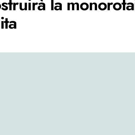
truirà la monorotai
ita