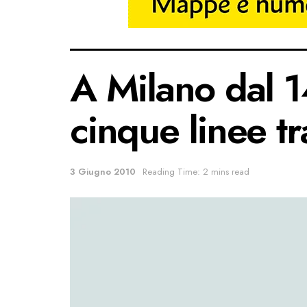
A Milano dal 1
cinque linee tr
3 Giugno 2010
Reading Time: 2 mins read