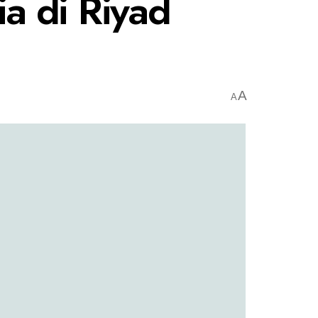
a di Riyad
A
A