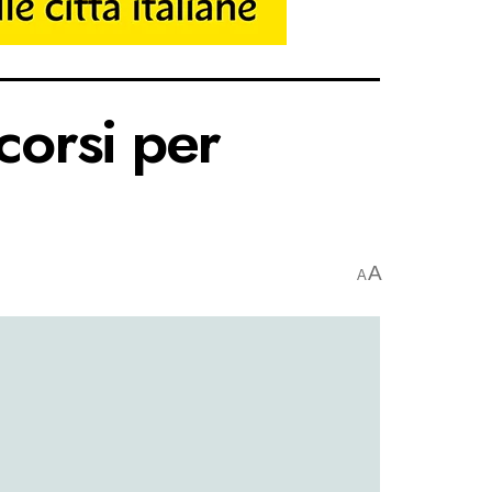
corsi per
A
A