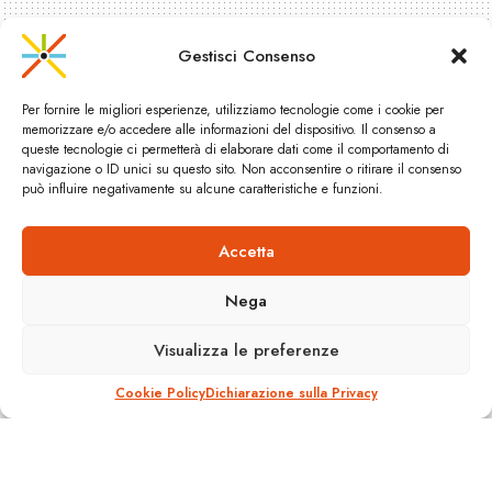
Gestisci Consenso
Per fornire le migliori esperienze, utilizziamo tecnologie come i cookie per
memorizzare e/o accedere alle informazioni del dispositivo. Il consenso a
queste tecnologie ci permetterà di elaborare dati come il comportamento di
navigazione o ID unici su questo sito. Non acconsentire o ritirare il consenso
può influire negativamente su alcune caratteristiche e funzioni.
Accetta
Il nuovo presidente di ATM
Milano: manager proveniente
Nega
dalle autostrade
Visualizza le preferenze
A
14 Ottobre 2011
Reading Time: 1 min read
A
Cookie Policy
Dichiarazione sulla Privacy