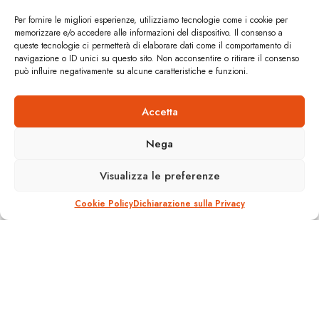
Per fornire le migliori esperienze, utilizziamo tecnologie come i cookie per
memorizzare e/o accedere alle informazioni del dispositivo. Il consenso a
queste tecnologie ci permetterà di elaborare dati come il comportamento di
navigazione o ID unici su questo sito. Non acconsentire o ritirare il consenso
può influire negativamente su alcune caratteristiche e funzioni.
Accetta
Aperta la linea 4 del tram di
Lione
Nega
A
Visualizza le preferenze
20 Aprile 2009
Reading Time: 1 min read
A
Cookie Policy
Dichiarazione sulla Privacy