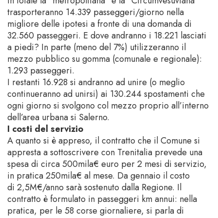
In totale la “metropolitana” e la “Circumvesuviana”
trasporteranno 14.339 passeggeri/giorno nella
migliore delle ipotesi a fronte di una domanda di
32.560 passeggeri. E dove andranno i 18.221 lasciati
a piedi? In parte (meno del 7%) utilizzeranno il
mezzo pubblico su gomma (comunale e regionale):
1.293 passeggeri.
I restanti 16.928 si andranno ad unire (o meglio
continueranno ad unirsi) ai 130.244 spostamenti che
ogni giorno si svolgono col mezzo proprio all’interno
dell’area urbana si Salerno.
I costi del servizio
A quanto si è appreso, il contratto che il Comune si
appresta a sottoscrivere con Trenitalia prevede una
spesa di circa 500mila€ euro per 2 mesi di servizio,
in pratica 250mila€ al mese. Da gennaio il costo
di 2,5M€/anno sarà sostenuto dalla Regione. Il
contratto è formulato in passeggeri km annui: nella
pratica, per le 58 corse giornaliere, si parla di