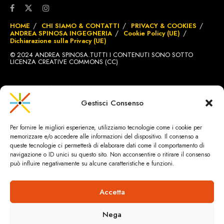
HOME
CHI SIAMO & CONTATTI
PRIVACY & COOKIES
ANDREA SPINOSA INGEGNERIA
Cookie Policy (UE)
Dichiarazione sulla Privacy (UE)
© 2024 ANDREA SPINOSA.TUTTI I CONTENUTI SONO SOTTO
LICENZA CREATIVE COMMONS (CC)
SITO REALIZZATO DA
BRIGNOLE.CH
Gestisci Consenso
Per fornire le migliori esperienze, utilizziamo tecnologie come i cookie per
memorizzare e/o accedere alle informazioni del dispositivo. Il consenso a
queste tecnologie ci permetterà di elaborare dati come il comportamento di
navigazione o ID unici su questo sito. Non acconsentire o ritirare il consenso
può influire negativamente su alcune caratteristiche e funzioni.
Accetta
Nega