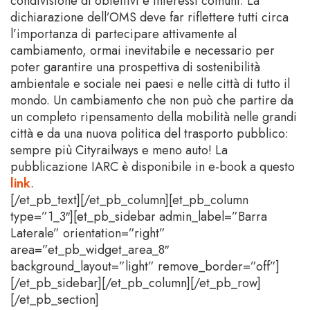
condivisione di obiettivi e interessi comuni. La
dichiarazione dell’OMS deve far riflettere tutti circa
l’importanza di partecipare attivamente al
cambiamento, ormai inevitabile e necessario per
poter garantire una prospettiva di sostenibilità
ambientale e sociale nei paesi e nelle città di tutto il
mondo. Un cambiamento che non può che partire da
un completo ripensamento della mobilità nelle grandi
città e da una nuova politica del trasporto pubblico:
sempre più Cityrailways e meno auto! La
pubblicazione IARC è disponibile in e-book a questo
link
.
[/et_pb_text][/et_pb_column][et_pb_column
type=”1_3″][et_pb_sidebar admin_label=”Barra
Laterale” orientation=”right”
area=”et_pb_widget_area_8″
background_layout=”light” remove_border=”off”]
[/et_pb_sidebar][/et_pb_column][/et_pb_row]
[/et_pb_section]