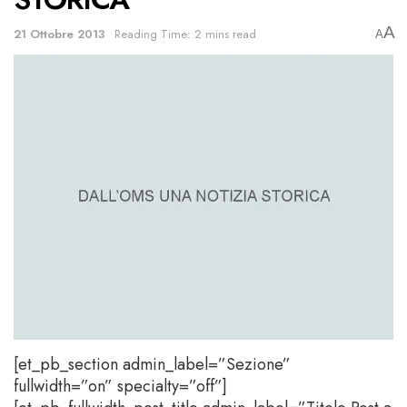
A
21 Ottobre 2013
Reading Time: 2 mins read
A
[et_pb_section admin_label=”Sezione”
fullwidth=”on” specialty=”off”]