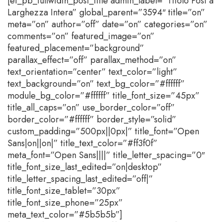
[et_pb_fullwidth_post_title admin_label=”Titolo Post a
Larghezza Intera” global_parent=”3594″ title=”on”
meta=”on” author=”off” date=”on” categories=”on”
comments=”on” featured_image=”on”
featured_placement=”background”
parallax_effect=”off” parallax_method=”on”
text_orientation=”center” text_color=”light”
text_background=”on” text_bg_color=”#ffffff”
module_bg_color=”#ffffff” title_font_size=”45px”
title_all_caps=”on” use_border_color=”off”
border_color=”#ffffff” border_style=”solid”
custom_padding=”500px||0px|” title_font=”Open
Sans|on||on|” title_text_color=”#ff3f0f”
meta_font=”Open Sans||||” title_letter_spacing=”0″
title_font_size_last_edited=”on|desktop”
title_letter_spacing_last_edited=”off|”
title_font_size_tablet=”30px”
title_font_size_phone=”25px”
meta_text_color=”#5b5b5b”]