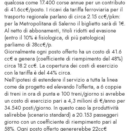
qualcosa come 17.400 corse annue per un contributo
di 41.6cc€/posto. I ricavi da tariffa ferroviaria per il
trasporto regionale parlano di circa 2.15 cc€/pkm:
per la Metropolitana di Salerno il biglietto sarà di 1€.
Al netto di abbonamenti, titoli ridotti ed evasione
(entro il 10% è fisiologica, di più patologica)
parliamo di 38cc€/p.
Giornalmente ogni posto offerto ha un costo di 41.6
cc€ e genera (coefficiente di riempimento del 48%)
circa 18.2 cc€. La copertura dei costi di esercizio
con la tariffa è del 44% circa.
Nell’ipotesi di estendere il servizio a tutta la linea
come da progetto ed elevando l’offerta, a 6 coppie
di treni in ora di punta e 100 treni/giorno si avrebbe
un costo di esercizio pari a 4,3 milioni di €/anno per
34.540 posti/giorno. In questo caso la produttività
salirebbe (scenario standard) a 20.153 passeggeri
giorno con un coefficiente di riempimento pari al
58%. Ogni posto offerto genererebbe 22cc€