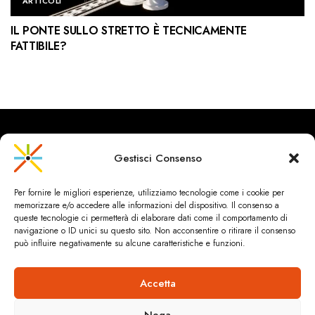
ARTICOLI
IL PONTE SULLO STRETTO È TECNICAMENTE
FATTIBILE?
Gestisci Consenso
CityRailways è un sito indipendente che discute argomenti di
urbanistica e trasporto collettivo argomentando con metodo
Per fornire le migliori esperienze, utilizziamo tecnologie come i cookie per
scientifico sulla base di dati ed esperienze.
memorizzare e/o accedere alle informazioni del dispositivo. Il consenso a
queste tecnologie ci permetterà di elaborare dati come il comportamento di
navigazione o ID unici su questo sito. Non acconsentire o ritirare il consenso
può influire negativamente su alcune caratteristiche e funzioni.
HOME
CHI SIAMO & CONTATTI
PRIVACY & COOKIES
ANDREA SPINOSA INGEGNERIA
Cookie Policy (UE)
Accetta
Dichiarazione sulla Privacy (UE)
© 2024 ANDREA SPINOSA.TUTTI I CONTENUTI SONO SOTTO
LICENZA CREATIVE COMMONS (CC)
Nega