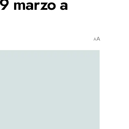
29 marzo a
A
A