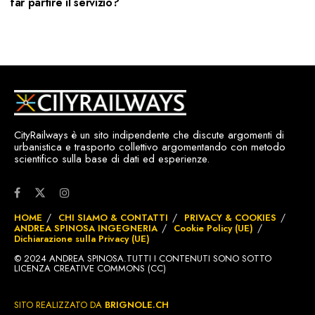
far partire il servizio?
CityRailways è un sito indipendente che discute argomenti di
urbanistica e trasporto collettivo argomentando con metodo
scientifico sulla base di dati ed esperienze.
HOME
CHI SIAMO & CONTATTI
PRIVACY & COOKIES
ANDREA SPINOSA INGEGNERIA
Cookie Policy (UE)
Dichiarazione sulla Privacy (UE)
© 2024 ANDREA SPINOSA.TUTTI I CONTENUTI SONO SOTTO
LICENZA CREATIVE COMMONS (CC)
SITO REALIZZATO DA
BRIGNOLE.CH