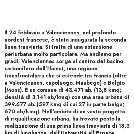
Il 24 febbraio a Valenciennes, nel profondo
nordest francese, è stata inaugurata la seconda
linea tranviaria. Si tratta di una estensione
periurbana molto particolare. Ma andiamo per
gradi. Valenciennes sorge al centro del bacino
carbonifero dell’Hainut, una regione
transfrontaliera che si estende tra Francia (oltre
a Valenciennes, capoluogo, Maubege) e Belgio
(Mons). È un comune di 43.471 ab. (13,8 kmq;
densità di 3.141 ab/kmq) con una area urbana di
399.677 ab. (597 kmq di cui 27 in parte belga;
670 ab/kmq). Nell’ambito di un vasto progetto
di riqualificazione urbana, ha trovato posto la
realizzazione di una prima linea tranviaria di 18,3
km di lunghezza, dall’Università all’Espace