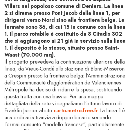
Villars nel popoloso comune di Deniers. La linea
2 si dirama presso Pont Jacob dalla linea 1, per
dirigersi verso Nord sino alla frontiera belga. Le
fermate sono 36, di cui 15 in comune con la linea
1. Il parco rotabile è costituito da 8 Citadis 302
che si aggiungono ai 21 già in servizio sulla linea
1. Il deposito è lo stesso, situato presso Saint-
Waast (70.000 mq).
Il progetto prevedeva la continuazione ulteriore della
linea, da Vieux-Condé alla stazione di Blanc-Misseron
a Crespin presso la frontiera belga: l’Amministrazione
della Communauté d’agglomération de Valenciennes
Métropole ha deciso di ridurre la spesa, sostituendo
questa tratta con una busvia. Per una mappa
dettagliata della rete vi segnaliamo l’ottimo lavoro di
Franklin Jarrier al sito
carto.metro.free.fr
La linea 1 è
una ordinaria tranvia a doppio binario secondo
l’ormai consueto “modello francese”, particolarmente