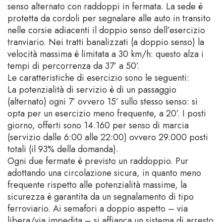
senso alternato con raddoppi in fermata. La sede è
protetta da cordoli per segnalare alle auto in transito
nelle corsie adiacenti il doppio senso dell’esercizio
tranviario. Nei tratti banalizzati (a doppio senso) la
velocità massima è limitata a 30 km/h: questo alza i
tempi di percorrenza da 37’ a 50’.
Le caratteristiche di esercizio sono le seguenti:
La potenzialità di servizio è di un passaggio
(alternato) ogni 7’ ovvero 15’ sullo stesso senso: si
opta per un esercizio meno frequente, a 20’. I posti
giorno, offerti sono 14.160 per senso di marcia
(servizio dalle 6:00 alle 22:00) ovvero 29.000 posti
totali (il 93% della domanda).
Ogni due fermate è previsto un raddoppio. Pur
adottando una circolazione sicura, in quanto meno
frequente rispetto alle potenzialità massime, la
sicurezza è garantita da un segnalamento di tipo
ferroviario. Ai semafori a doppio aspetto – via
libera/via impedita – si affianca un sistema di arresto