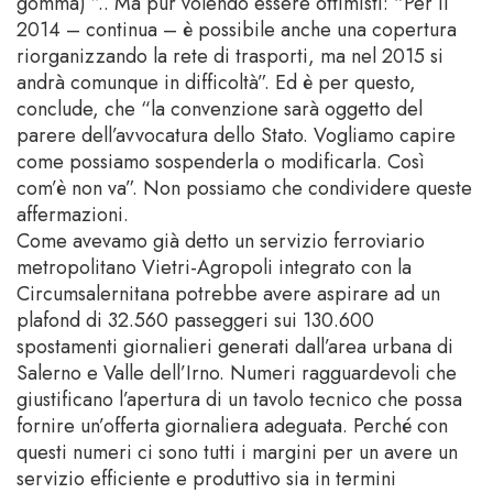
gomma) ”.. Ma pur volendo essere ottimisti: “Per il
2014 – continua – è possibile anche una copertura
riorganizzando la rete di trasporti, ma nel 2015 si
andrà comunque in difficoltà”. Ed è per questo,
conclude, che “la convenzione sarà oggetto del
parere dell’avvocatura dello Stato. Vogliamo capire
come possiamo sospenderla o modificarla. Così
com’è non va”. Non possiamo che condividere queste
affermazioni.
Come avevamo già detto un servizio ferroviario
metropolitano Vietri-Agropoli integrato con la
Circumsalernitana potrebbe avere aspirare ad un
plafond di 32.560 passeggeri sui 130.600
spostamenti giornalieri generati dall’area urbana di
Salerno e Valle dell’Irno. Numeri ragguardevoli che
giustificano l’apertura di un tavolo tecnico che possa
fornire un’offerta giornaliera adeguata. Perché con
questi numeri ci sono tutti i margini per un avere un
servizio efficiente e produttivo sia in termini